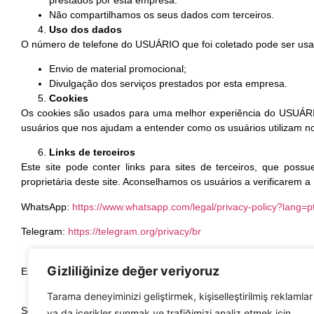
Não compartilhamos os seus dados com terceiros.
Uso dos dados
O número de telefone do USUÁRIO que foi coletado pode ser usado
Envio de material promocional;
Divulgação dos serviços prestados por esta empresa.
Cookies
Os cookies são usados para uma melhor experiência do USUÁRI
usuários que nos ajudam a entender como os usuários utilizam nos
Links de terceiros
Este site pode conter links para sites de terceiros, que pos
proprietária deste site. Aconselhamos os usuários a verificarem a
WhatsApp:
https://www.whatsapp.com/legal/privacy-policy?lang=
Telegram:
https://telegram.org/privacy/br
Mudanças na Política de Privacidade
Gizliliğinize değer veriyoruz
Esta Política de Privacidade pode ser atualizada periodicamente. C
Contato
Tarama deneyiminizi geliştirmek, kişiselleştirilmiş reklamlar
Se você tiver alguma dúvida sobre esta Política de Privacidade, 
ya da içerikler sunmak ve trafiğimizi analiz etmek için